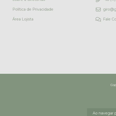
Política de Privacidade
giro@g
Área Lojista
Fale C
Copyright G
Ao navegar p