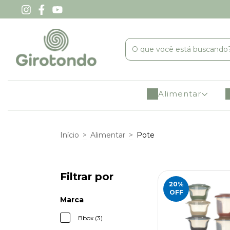
Alimentar
Início
>
Alimentar
>
Pote
Filtrar por
20
%
OFF
Marca
Bbox (3)