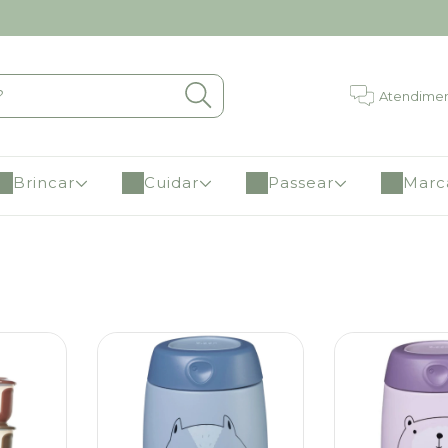
Atendime
Brincar
Cuidar
Passear
Marc