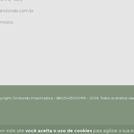
irotondo.com.br
onosco
irotondo Importadora - 68929413000199 - 2026. Todos os direito
or este site
você aceita o uso de cookies
para agilizar a sua 