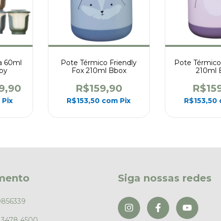
a 60ml
Pote Térmico Friendly
Pote Térmico
aby
Fox 210ml Bbox
210ml 
9,90
R$159,90
R$15
m
Pix
R$153,50
com
Pix
R$153,50
mento
Siga nossas redes
0856339
) 3478 4500