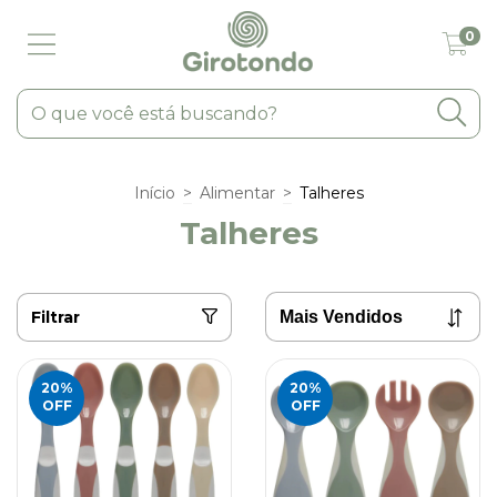
0
Início
>
Alimentar
>
Talheres
Talheres
Filtrar
20
%
20
%
OFF
OFF