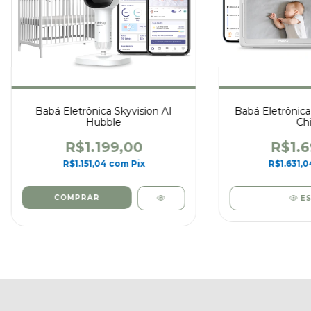
Babá Eletrônica Skyvision AI
Babá Eletrônica
Hubble
Chi
R$1.199,00
R$1.6
R$1.151,04
com
Pix
R$1.631,
E