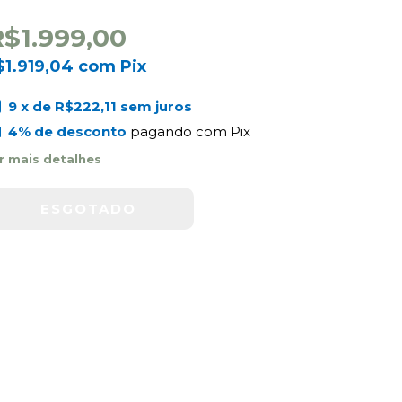
R$1.999,00
$1.919,04
com
Pix
9
x de
R$222,11
sem juros
4% de desconto
pagando com Pix
r mais detalhes