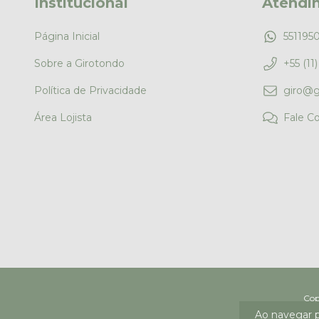
Institucional
Atendi
Página Inicial
551195
Sobre a Girotondo
+55 (11
Política de Privacidade
giro@g
Área Lojista
Fale C
Copyright G
Ao navegar p