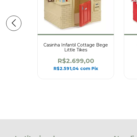
nossauro
Casinha Infantil Cottage Bege
s
Little Tikes
00
R$2.699,00
m
Pix
R$2.591,04
com
Pix