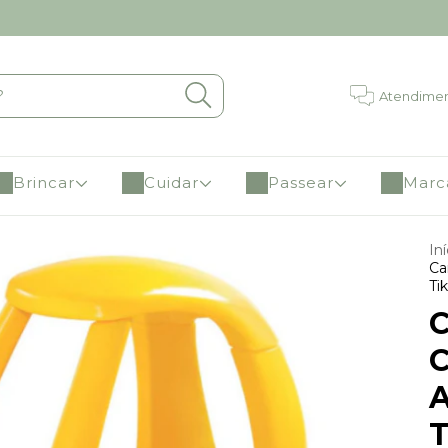
Atendime
Brincar
Cuidar
Passear
Marc
Iní
Ca
Ti
C
C
A
T