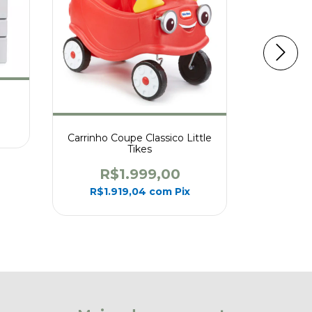
Carrinho 
R
Carrinho Coupe Classico Little
Tikes
R$8
R$1.999,00
R$1.919,04
com
Pix