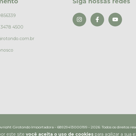
mento
Siga nossas redes
0856339
) 3478 4500
irotondo.com.br
onosco
irotondo Importadora - 68929413000199 - 2026. Todos os direito
or este site
você aceita o uso de cookies
para agilizar a sua 