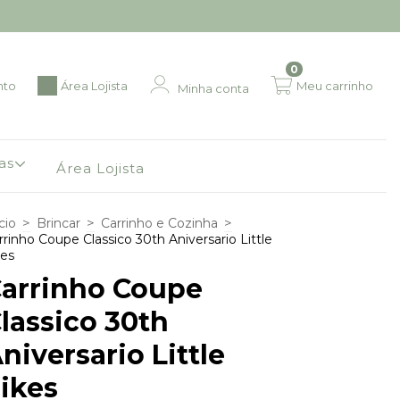
0
nto
Área Lojista
Meu carrinho
Minha conta
as
Área Lojista
>
>
>
cio
Brincar
Carrinho e Cozinha
rrinho Coupe Classico 30th Aniversario Little
kes
arrinho Coupe
lassico 30th
niversario Little
ikes