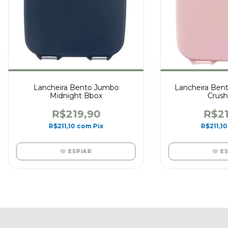
Lancheira Bento Jumbo
Lancheira Ben
Midnight Bbox
Crush
R$219,90
R$21
R$211,10
com
Pix
R$211,1
ESPIAR
E