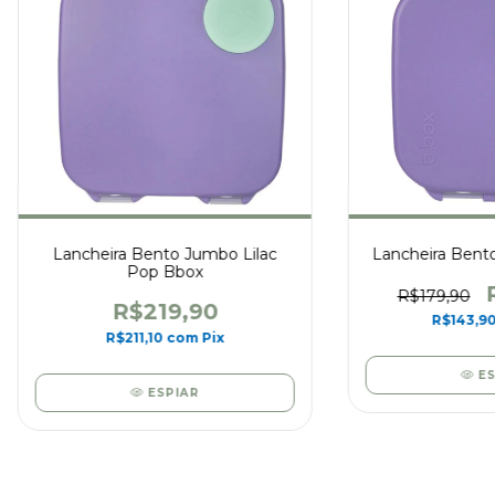
Lancheira Bento Jumbo Lilac
Lancheira Bento
Pop Bbox
R$179,90
R$219,90
R$143,9
R$211,10
com
Pix
E
ESPIAR